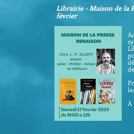
Librairie - Maison de la P
février
Ac
sy
Li
po
dé
de
Pr
le
À 