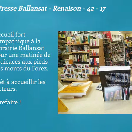
resse Ballansat - Renaison - 42 - 17
cueil fort
mpathique à la
brairie Ballansat
ur une matinée de
dicaces aux pieds
s monts du Forez.
êt à accueillir les
cteurs.
refaire !