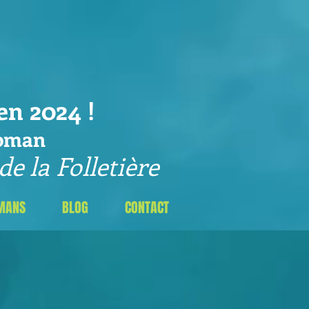
n 2024 !
roman
e la Folletière
MANS
BLOG
CONTACT
 et